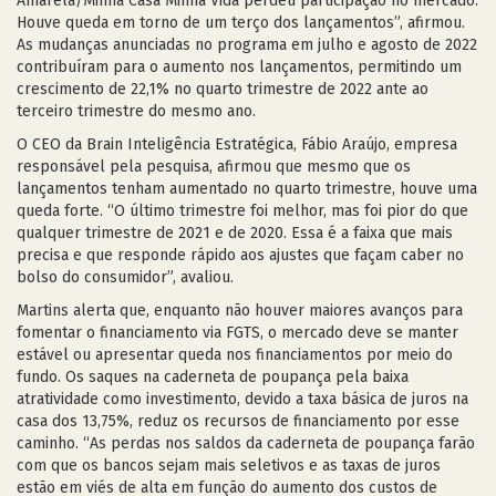
Amarela/Minha Casa Minha Vida perdeu participação no mercado.
Houve queda em torno de um terço dos lançamentos”, afirmou.
As mudanças anunciadas no programa em julho e agosto de 2022
contribuíram para o aumento nos lançamentos, permitindo um
crescimento de 22,1% no quarto trimestre de 2022 ante ao
terceiro trimestre do mesmo ano.
O CEO da Brain Inteligência Estratégica, Fábio Araújo, empresa
responsável pela pesquisa, afirmou que mesmo que os
lançamentos tenham aumentado no quarto trimestre, houve uma
queda forte. “O último trimestre foi melhor, mas foi pior do que
qualquer trimestre de 2021 e de 2020. Essa é a faixa que mais
precisa e que responde rápido aos ajustes que façam caber no
bolso do consumidor”, avaliou.
Martins alerta que, enquanto não houver maiores avanços para
fomentar o financiamento via FGTS, o mercado deve se manter
estável ou apresentar queda nos financiamentos por meio do
fundo. Os saques na caderneta de poupança pela baixa
atratividade como investimento, devido a taxa básica de juros na
casa dos 13,75%, reduz os recursos de financiamento por esse
caminho. “As perdas nos saldos da caderneta de poupança farão
com que os bancos sejam mais seletivos e as taxas de juros
estão em viés de alta em função do aumento dos custos de