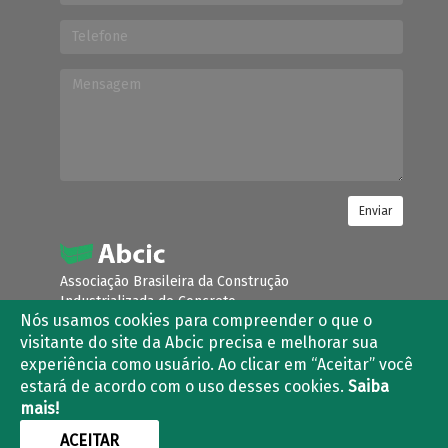
Enviar
Associação Brasileira da Construção
Industrializada de Concreto
Nós usamos cookies para compreender o que o
Condomínio Villa Lobos Office Park
visitante do site da Abcic precisa e melhorar sua
Avenida Queiroz Filho, nº 1.700
experiência como usuário. Ao clicar em “Aceitar” você
Torre River Tower – Torre B – Sala 403 e 405
Vila Hamburguesa – São Paulo – SP
estará de acordo com o uso desses cookies.
Saiba
CEP: 05319-000
mais!
ACEITAR
(11) 3763-2839 | (11) 3021-5733