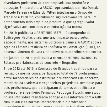
alveolares pudessem vir a ter ampliada sua produção e
utilização. Em paralelo, a ABCIC, representada por Íria Doniak,
Marcelo Ferreira e Eduardo Millen integraram o Grupo de
Trabalho 6.11 da fib, contribuindo significativamente para um
entendimento mais amplo do produto, o que agregou valor
significativo aos conceitos e estruturação da norma.
Em 2013: publicada a ABNT NBR 15575 – Desempenho de
Edificações Habitacionais, que traz impacto para o setor,
especialmente, nos sistemas voltados a painéis. A ABCIC apoia a
ação da Câmara Brasileira da Indústria da Construção (CBIC), no
desenvolvimento do Guia Orientativo para atendimento a norma.
Em janeiro de 2014: publicada a norma ABNT NBR 16258:2014 -
Estacas pré-fabricadas de concreto – Requisitos
Entre 2012 até 2016: a Comissão de Estudos trabalhou para a
revisão da norma, com a participação total de 79 profissionais,
entre fornecedores de estruturas pré-fabricadas de concreto,
membros da academia e engenheiros projetistas. Destaque para
dois profissionais, que participaram de temas específicos: o
professor e engenheiro Fernando Rebouças Stucchi, que atuou
no assunto sobre resistência ao fogo e sua interface com a ABNT
NBR 15200 e as normas internacionais e o professor e
engenheiro Paulo Helene, que conduziu os trabalhos referentes