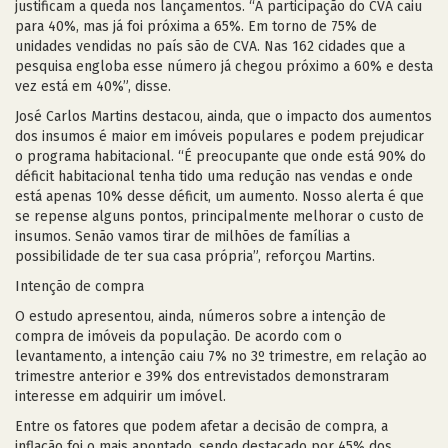
justificam a queda nos lançamentos. “A participação do CVA caiu
para 40%, mas já foi próxima a 65%. Em torno de 75% de
unidades vendidas no país são de CVA. Nas 162 cidades que a
pesquisa engloba esse número já chegou próximo a 60% e desta
vez está em 40%”, disse.
José Carlos Martins destacou, ainda, que o impacto dos aumentos
dos insumos é maior em imóveis populares e podem prejudicar
o programa habitacional. “É preocupante que onde está 90% do
déficit habitacional tenha tido uma redução nas vendas e onde
está apenas 10% desse déficit, um aumento. Nosso alerta é que
se repense alguns pontos, principalmente melhorar o custo de
insumos. Senão vamos tirar de milhões de famílias a
possibilidade de ter sua casa própria”, reforçou Martins.
Intenção de compra
O estudo apresentou, ainda, números sobre a intenção de
compra de imóveis da população. De acordo com o
levantamento, a intenção caiu 7% no 3º trimestre, em relação ao
trimestre anterior e 39% dos entrevistados demonstraram
interesse em adquirir um imóvel.
Entre os fatores que podem afetar a decisão de compra, a
inflação foi o mais apontado, sendo destacado por 45% dos