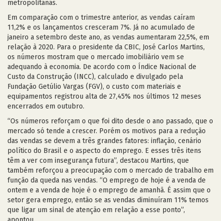
metropolitanas.
Em comparação com o trimestre anterior, as vendas caíram
11,2% e os lançamentos cresceram 7%. Já no acumulado de
janeiro a setembro deste ano, as vendas aumentaram 22,5%, em
relação à 2020. Para o presidente da CBIC, José Carlos Martins,
os números mostram que o mercado imobiliário vem se
adequando à economia. De acordo com o Índice Nacional de
Custo da Construção (INCC), calculado e divulgado pela
Fundação Getúlio Vargas (FGV), o custo com materiais e
equipamentos registrou alta de 27,45% nos últimos 12 meses
encerrados em outubro.
“Os números reforçam o que foi dito desde o ano passado, que o
mercado só tende a crescer. Porém os motivos para a redução
das vendas se devem a três grandes fatores: inflação, cenário
político do Brasil e o aspecto do emprego. E esses três itens
têm a ver com insegurança futura”, destacou Martins, que
também reforçou a preocupação com o mercado de trabalho em
função da queda nas vendas. “O emprego de hoje é a venda de
ontem e a venda de hoje é o emprego de amanhã. É assim que o
setor gera emprego, então se as vendas diminuíram 11% temos
que ligar um sinal de atenção em relação a esse ponto”,
apontou.