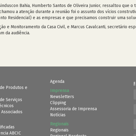
Sinduscon Bahia, Humberto Santos de Oliveira Junior, ressaltou que o 
hamou a atenção durante a reunião foi o assunto dos vícios construti
o Residencial) e as empresas e que precisamos construir uma soluçã
ação e Monitoramento da Casa Civil, e Marcus Cavalcanti, secretário es
am da audiência.
Agenda
F
de Produtos e
Imprensa
Newsletters
de Serviços
Clipping
Técnicos
Assessoria de Imprensa
 Associados
Notícias
Regionais
ificadas
Regionais
ência ABCIC