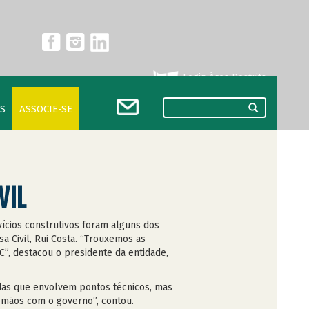
Login Área Restrita
S
ASSOCIE-SE
VIL
vícios construtivos foram alguns dos
a Civil, Rui Costa. “Trouxemos as
C”, destacou o presidente da entidade,
idas que envolvem pontos técnicos, mas
s mãos com o governo”, contou.