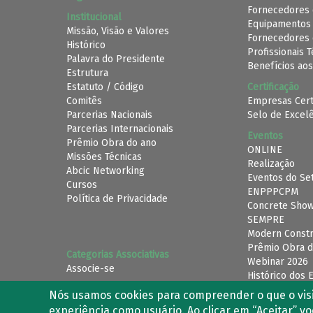
Fornecedores 
Institucional
Equipamentos
Missão, Visão e Valores
Fornecedores 
Histórico
Profissionais 
Palavra do Presidente
Benefícios aos
Estrutura
Estatuto / Código
Certificação
Comitês
Empresas Cert
Parcerias Nacionais
Selo de Excel
Parcerias Internacionais
Eventos
Prêmio Obra do ano
ONLINE
Missões Técnicas
Realização
Abcic Networking
Eventos do Se
Cursos
ENPPPCPM
Política de Privacidade
Concrete Sho
SEMPRE
Modern Constr
Prêmio Obra d
Categorias Associativas
Webinar 2026
Associe-se
Histórico dos 
Nós usamos cookies para compreender o que o visit
SIGA-NOS DAS RESDES SOCIAIS
experiência como usuário. Ao clicar em “Aceitar” v