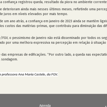
a confiança registrou queda, resultado da piora no ambiente corrente
e deterioram ainda mais nesses últimos meses, refletindo uma perce
de juros em níveis elevados por mais tempo.
e um ano atrás, a confiança em janeiro de 2023 ainda se mantém lige
s custos das matérias-primas, que contribuiu para diminuição das di
/FGV, o pessimismo de janeiro não está disseminado por todos os se
entado por uma melhora expressiva na percepção em relação à situação
as empresas de edificações. “Por outro lado, a queda nas expectati
 a sondagem.
 professora Ana Maria Castelo, da FGV.
Agenda