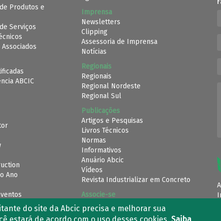
F
de Produtos e
Imprensa
Newsletters
de Serviços
Clipping
Técnicos
Assessoria de Imprensa
 Associados
Notícias
Regionais
ificadas
Regionais
ência ABCIC
Regional Nordeste
Regional Sul
Publicações
Artigos e Pesquisas
tor
Livros Técnicos
Normas
w
Informativos
Anuário Abcic
uction
Vídeos
o Ano
Revista Industrializar em Concreto
A
Eventos
Associe-se
I
ante do site da Abcic precisa e melhorar sua
ocê estará de acordo com o uso desses cookies.
Saiba