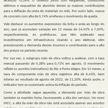
alcançou -0,26%. O cimento junto com vergalhões, condutores
elétricos e esquadrias de alumínio deram as maiores contribuições
para a deflação da cesta de materiais no mês. Por outro lado, massa
de concreto com alta de 0,74% arrefeceu o movimento de queda.
Vale destacar os aumentos expressivos da brita e areia ao longo do
ano, que já acumulam variação em 12 meses de 14,45% e 7,09%,
respectivamente. As prefeituras, que têm acelerado seus
investimentos em infraestrutura visando o ano eleitoral, vêm
pressionando a demanda desses insumos e contribuindo para a alta
dos preços no período recente.
Por sua vez, o subgrupo mão de obra voltou a acelerar, com a taxa
mensal passando de 0,38% para 0,71% em agosto. O movimento
reflete os acordos (retroativos) do Rio e Porto Alegre. Em 12 meses, a
taxa do componente mão de obra registrou alta de 6,43%, bem
inferior ao resultado de agosto de 2022, de 11,20%. Ainda assim, o
indicador tem se sustentado acima da inflação do período.
Como a atividade segue aquecida, a demanda por mão de obra
também se mantém forte, favorecendo a alta dos serviços. No novo
INCC, a alta da mão de obra não está associada apenas aos acordos