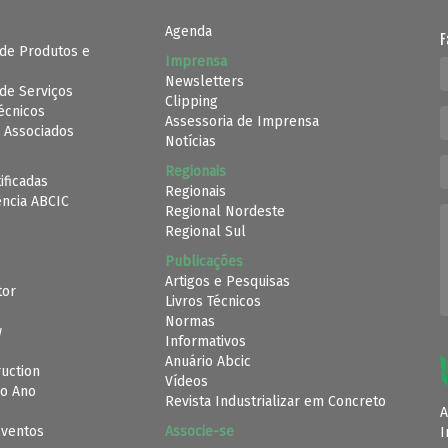
Agenda
F
de Produtos e
Imprensa
Newsletters
de Serviços
Clipping
Técnicos
Assessoria de Imprensa
 Associados
Notícias
Regionais
ificadas
Regionais
ência ABCIC
Regional Nordeste
Regional Sul
Publicações
Artigos e Pesquisas
tor
Livros Técnicos
Normas
w
Informativos
Anuário Abcic
uction
Vídeos
o Ano
Revista Industrializar em Concreto
A
Eventos
Associe-se
I