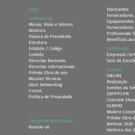
Login
Fabricantes
Fornecedores 
Institucional
Equipamentos
Missão, Visão e Valores
Fornecedores 
Histórico
Profissionais 
Palavra do Presidente
Benefícios aos
Estrutura
Estatuto / Código
Certificação
Comitês
Empresas Cert
Parcerias Nacionais
Selo de Excel
Parcerias Internacionais
Eventos
Prêmio Obra do ano
ONLINE
Missões Técnicas
Realização
Abcic Networking
Eventos do Se
Cursos
ENPPPCPM
Política de Privacidade
Concrete Sho
SEMPRE
Modern Constr
Prêmio Obra d
Categorias Associativas
Webinar 2026
Associe-se
Histórico dos 