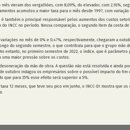
do mês vieram dos vergalhões, com 8,09%, do elevador, com 2,16%, seg
pamentos acumulou a maior taxa para o mês desde 1997, com variação 
o é também o principal responsável pelos aumentos dos custos setori
 do INCC no período. Nessa comparação, o segundo item da cesta de
variações no mês de 0% e 0,47%, respectivamente, chegaram a outub
longo do segundo semestre, o que contribuiu para que o grupo mão de
 entanto, no primeiro semestre de 2022, o índice, que é parâmetro 
ara uma maior pressão sobre os custos.
 desoneração da mão de obra. A questão não está resolvida e ainda po
o de outubro indagou os empresários sobre o possível impacto do fi
o que para 35% esse efeito será superior a 5%.
 taxa 12 meses, que teve seu pico em junho, o INCC-DI mostra que o
o.