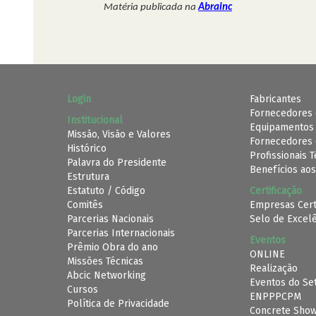
Matéria publicada na
Abrainc
Login
Fabricantes
Fornecedores 
Institucional
Equipamentos
Missão, Visão e Valores
Fornecedores 
Histórico
Profissionais 
Palavra do Presidente
Benefícios aos
Estrutura
Estatuto / Código
Certificação
Comitês
Empresas Cert
Parcerias Nacionais
Selo de Excel
Parcerias Internacionais
Eventos
Prêmio Obra do ano
ONLINE
Missões Técnicas
Realização
Abcic Networking
Eventos do Se
Cursos
ENPPPCPM
Política de Privacidade
Concrete Sho