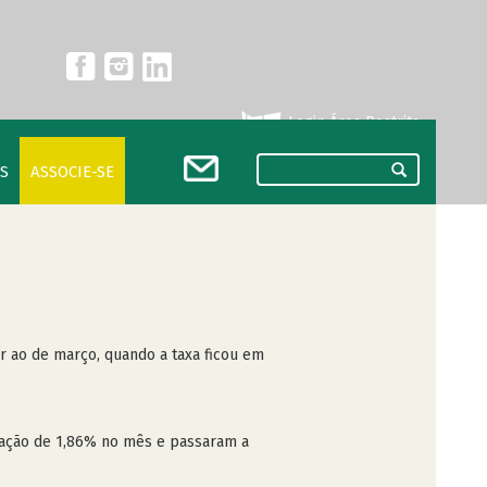
Login Área Restrita
S
ASSOCIE-SE
or ao de março, quando a taxa ficou em
flação de 1,86% no mês e passaram a