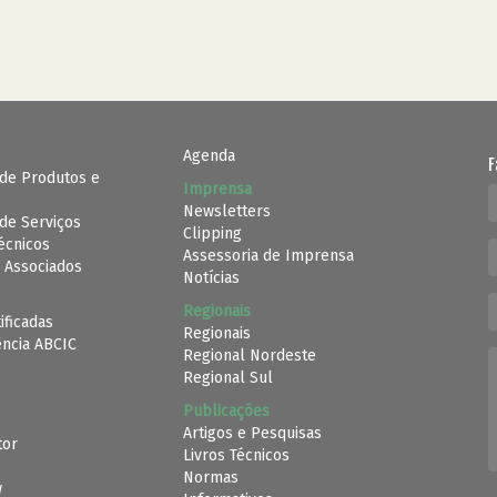
Agenda
F
de Produtos e
Imprensa
Newsletters
de Serviços
Clipping
Técnicos
Assessoria de Imprensa
 Associados
Notícias
Regionais
ificadas
Regionais
ência ABCIC
Regional Nordeste
Regional Sul
Publicações
Artigos e Pesquisas
tor
Livros Técnicos
Normas
w