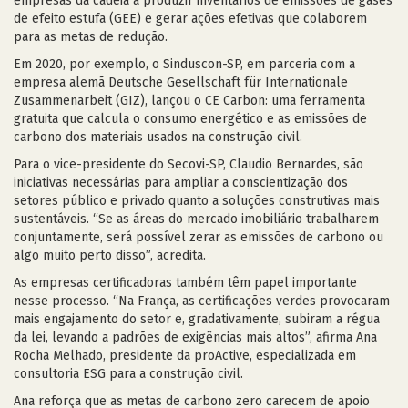
empresas da cadeia a produzir inventários de emissões de gases
de efeito estufa (GEE) e gerar ações efetivas que colaborem
para as metas de redução.
Em 2020, por exemplo, o Sinduscon-SP, em parceria com a
empresa alemã Deutsche Gesellschaft für Internationale
Zusammenarbeit (GIZ), lançou o CE Carbon: uma ferramenta
gratuita que calcula o consumo energético e as emissões de
carbono dos materiais usados na construção civil.
Para o vice-presidente do Secovi-SP, Claudio Bernardes, são
iniciativas necessárias para ampliar a conscientização dos
setores público e privado quanto a soluções construtivas mais
sustentáveis. “Se as áreas do mercado imobiliário trabalharem
conjuntamente, será possível zerar as emissões de carbono ou
algo muito perto disso”, acredita.
As empresas certificadoras também têm papel importante
nesse processo. “Na França, as certificações verdes provocaram
mais engajamento do setor e, gradativamente, subiram a régua
da lei, levando a padrões de exigências mais altos”, afirma Ana
Rocha Melhado, presidente da proActive, especializada em
consultoria ESG para a construção civil.
Ana reforça que as metas de carbono zero carecem de apoio