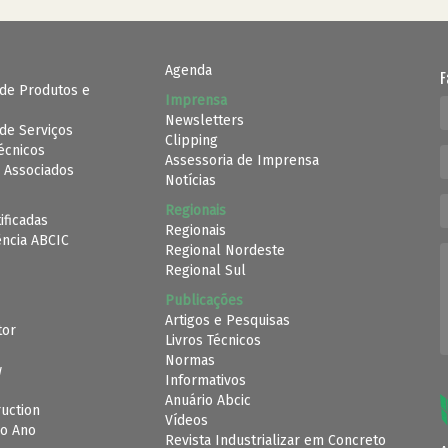
Agenda
F
de Produtos e
Imprensa
Newsletters
de Serviços
Clipping
Técnicos
Assessoria de Imprensa
 Associados
Notícias
Regionais
ificadas
Regionais
ência ABCIC
Regional Nordeste
Regional Sul
Publicações
Artigos e Pesquisas
tor
Livros Técnicos
Normas
w
Informativos
Anuário Abcic
uction
Vídeos
o Ano
Revista Industrializar em Concreto