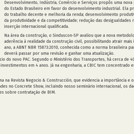
Desenvolvimento, Indústria, Comércio e Serviços propôs uma nova po
do Estado Brasileiro em favor do desenvolvimento industrial. Ela 
do trabalho decente e melhoria da renda; desenvolvimento produti
da produtividade e da competitividade; redução das desigualdades reg
inserção internacional qualificada.
Na área da construção, o Sinduscon-SP avaliou que a nova metodol
aderência à realidade da construção civil, possibilitando atrair mais
ano, a ABNT NBR 15873:2010, conhecida como a norma brasileira pa
deverá passar por uma revisão e ganhar uma atualização.
úncio do novo PAC. Segundo o Ministério dos Transportes, há cerca de
nvestimentos em 4 anos. Já na engenharia, a CBIC tem concentrado es
a na Revista Negocio & Construcción, que evidencia a importância e o
ades no Concrete Show, incluindo nosso seminário internacional, os da
es sobre contratação de BIM.