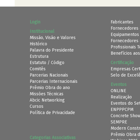
Login
Fabricantes
Fornecedores 
Institucional
Equipamentos
Missão, Visão e Valores
Fornecedores 
Histórico
Profissionais 
Palavra do Presidente
Benefícios aos
Estrutura
Estatuto / Código
Certificação
Comitês
Empresas Cert
Parcerias Nacionais
Selo de Excel
Parcerias Internacionais
Eventos
Prêmio Obra do ano
ONLINE
Missões Técnicas
Realização
Abcic Networking
Eventos do Se
Cursos
ENPPPCPM
Política de Privacidade
Concrete Sho
SEMPRE
Modern Constr
Prêmio Obra d
Categorias Associativas