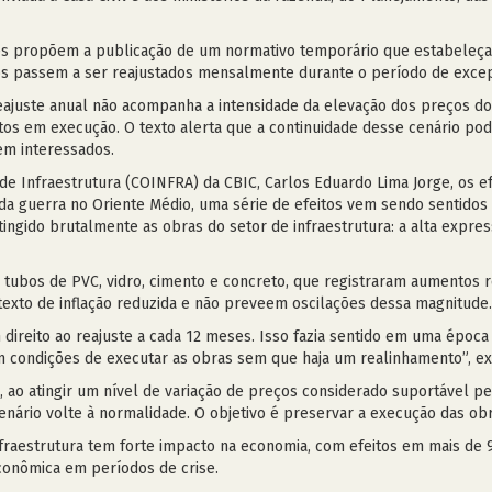
es propõem a publicação de um normativo temporário que estabeleça 
atos passem a ser reajustados mensalmente durante o período de exce
eajuste anual não acompanha a intensidade da elevação dos preços d
tos em execução. O texto alerta que a continuidade desse cenário pod
sem interessados.
e Infraestrutura (COINFRA) da CBIC, Carlos Eduardo Lima Jorge, os ef
o da guerra no Oriente Médio, uma série de efeitos vem sendo sentidos
ingido brutalmente as obras do setor de infraestrutura: a alta express
tubos de PVC, vidro, cimento e concreto, que registraram aumentos re
texto de inflação reduzida e não preveem oscilações dessa magnitude
direito ao reajuste a cada 12 meses. Isso fazia sentido em uma época
êm condições de executar as obras sem que haja um realinhamento”, e
ao atingir um nível de variação de preços considerado suportável pe
nário volte à normalidade. O objetivo é preservar a execução das obr
nfraestrutura tem forte impacto na economia, com efeitos em mais de
econômica em períodos de crise.