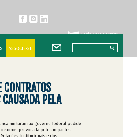
Login Área Restrita
S
ASSOCIE-SE
E CONTRATOS
S CAUSADA PELA
ra encaminharam ao governo federal pedido
de insumos provocada pelos impactos
 Relações Institucionais e dos