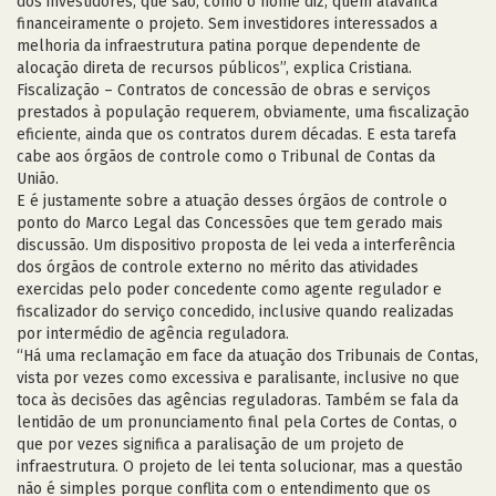
dos investidores, que são, como o nome diz, quem alavanca
financeiramente o projeto. Sem investidores interessados a
melhoria da infraestrutura patina porque dependente de
alocação direta de recursos públicos”, explica Cristiana.
Fiscalização – Contratos de concessão de obras e serviços
prestados à população requerem, obviamente, uma fiscalização
eficiente, ainda que os contratos durem décadas. E esta tarefa
cabe aos órgãos de controle como o Tribunal de Contas da
União.
E é justamente sobre a atuação desses órgãos de controle o
ponto do Marco Legal das Concessões que tem gerado mais
discussão. Um dispositivo proposta de lei veda a interferência
dos órgãos de controle externo no mérito das atividades
exercidas pelo poder concedente como agente regulador e
fiscalizador do serviço concedido, inclusive quando realizadas
por intermédio de agência reguladora.
“Há uma reclamação em face da atuação dos Tribunais de Contas,
vista por vezes como excessiva e paralisante, inclusive no que
toca às decisões das agências reguladoras. Também se fala da
lentidão de um pronunciamento final pela Cortes de Contas, o
que por vezes significa a paralisação de um projeto de
infraestrutura. O projeto de lei tenta solucionar, mas a questão
não é simples porque conflita com o entendimento que os