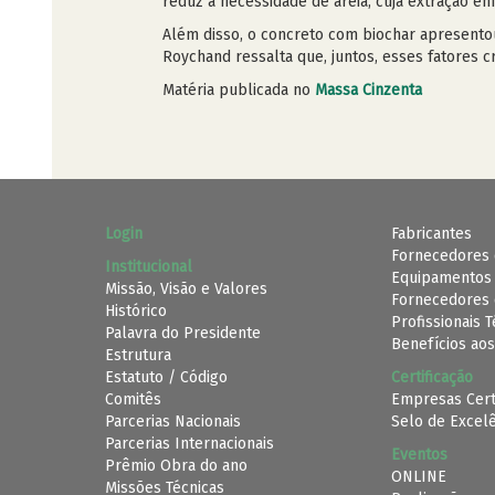
reduz a necessidade de areia, cuja extração en
Além disso, o concreto com biochar apresento
Roychand ressalta que, juntos, esses fatores 
Matéria publicada no
Massa Cinzenta
Login
Fabricantes
Fornecedores 
Institucional
Equipamentos
Missão, Visão e Valores
Fornecedores 
Histórico
Profissionais 
Palavra do Presidente
Benefícios aos
Estrutura
Estatuto / Código
Certificação
Comitês
Empresas Cert
Parcerias Nacionais
Selo de Excel
Parcerias Internacionais
Eventos
Prêmio Obra do ano
ONLINE
Missões Técnicas