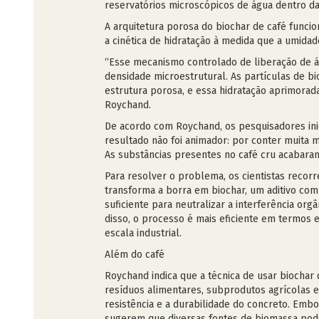
reservatórios microscópicos de água dentro da
A arquitetura porosa do biochar de café func
a cinética de hidratação à medida que a umidad
“Esse mecanismo controlado de liberação de á
densidade microestrutural. As partículas de b
estrutura porosa, e essa hidratação aprimorad
Roychand.
De acordo com Roychand, os pesquisadores inic
resultado não foi animador: por conter muita m
As substâncias presentes no café cru acabara
Para resolver o problema, os cientistas recor
transforma a borra em biochar, um aditivo comp
suficiente para neutralizar a interferência o
disso, o processo é mais eficiente em termos
escala industrial.
Além do café
Roychand indica que a técnica de usar biochar
resíduos alimentares, subprodutos agrícolas 
resistência e a durabilidade do concreto. Emb
sugerem que diversas fontes de biomassa pod