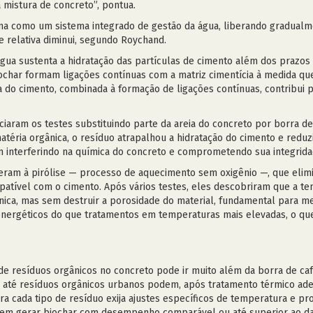
 mistura de concreto”, pontua.
iona como um sistema integrado de gestão da água, liberando gradua
e relativa diminui, segundo Roychand.
gua sustenta a hidratação das partículas de cimento além dos prazos
iochar formam ligações contínuas com a matriz cimentícia à medida q
a do cimento, combinada à formação de ligações contínuas, contribui p
iaram os testes substituindo parte da areia do concreto por borra d
atéria orgânica, o resíduo atrapalhou a hidratação do cimento e reduzi
m interferindo na química do concreto e comprometendo sua integrida
reram à pirólise — processo de aquecimento sem oxigênio —, que elim
atível com o cimento. Após vários testes, eles descobriram que a tem
rgânica, mas sem destruir a porosidade do material, fundamental para
 energéticos do que tratamentos em temperaturas mais elevadas, o q
 de resíduos orgânicos no concreto pode ir muito além da borra de ca
e até resíduos orgânicos urbanos podem, após tratamento térmico ade
ora cada tipo de resíduo exija ajustes específicos de temperatura e p
em gerar biochar com desempenho comparável ou até superior ao da b