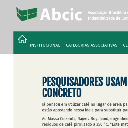
Associação Brasileira
Industrializada de Co
INSTITUCIONAL
CATEGORIAS ASSOCIATIVAS
CE
PESQUISADORES USAM 
CONCRETO
Já pensou em utilizar café no lugar de areia p
estão apostando nessa ideia para substituir p
Ao Massa Cinzenta, Rajeev Roychand, engenheir
resíduos de café pirolisado a 350 °C. “Este m