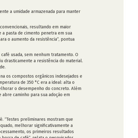
lmente a umidade armazenada para manter
 convencionais, resultando em maior
ue a pasta de cimento penetra em sua
ara o aumento da resistência”, pontua
e café usada, sem nenhum tratamento. O
u drasticamente a resistência do material.
de.
ina os compostos orgânicos indesejados e
peratura de 350 °C era a ideal: alta o
 melhorar o desempenho do concreto. Além
ue abre caminho para sua adoção em
fé. “Testes preliminares mostram que
quado, melhorar significativamente a
rocessamento, os primeiros resultados
orra de café”, relata o pesquisador.