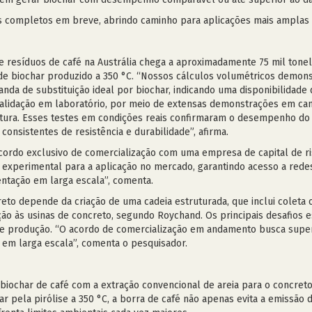
 completos em breve, abrindo caminho para aplicações mais amplas e 
 resíduos de café na Austrália chega a aproximadamente 75 mil tonel
 de biochar produzido a 350 °C. “Nossos cálculos volumétricos demon
da de substituição ideal por biochar, indicando uma disponibilidade
a validação em laboratório, por meio de extensas demonstrações em c
utura. Esses testes em condições reais confirmaram o desempenho do
onsistentes de resistência e durabilidade”, afirma.
cordo exclusivo de comercialização com uma empresa de capital de ris
a experimental para a aplicação no mercado, garantindo acesso a rede
entação em larga escala”, comenta.
eto depende da criação de uma cadeia estruturada, que inclui coleta
ção às usinas de concreto, segundo Roychand. Os principais desafios es
 de produção. “O acordo de comercialização em andamento busca supe
ão em larga escala”, comenta o pesquisador.
ochar de café com a extração convencional de areia para o concreto
ar pela pirólise a 350 °C, a borra de café não apenas evita a emiss