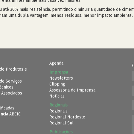
frenta limites ambientais cada vez maiores.
u até 30% mais resistência, permitindo diminuir a quantidade de ci
criam uma dupla vantagem: menos resíduos, menor impacto ambiental e
Agenda
F
de Produtos e
Imprensa
Newsletters
de Serviços
Clipping
Técnicos
Assessoria de Imprensa
 Associados
Notícias
Regionais
ificadas
Regionais
ência ABCIC
Regional Nordeste
Regional Sul
Publicações