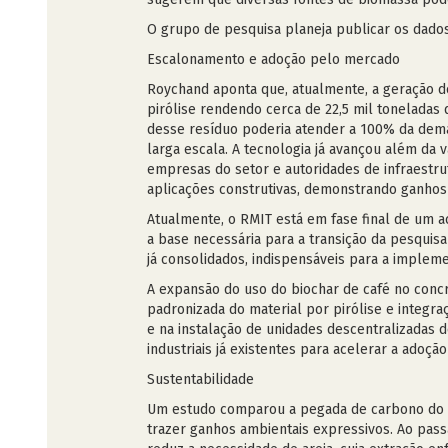
O grupo de pesquisa planeja publicar os dados
Escalonamento e adoção pelo mercado
Roychand aponta que, atualmente, a geração de
pirólise rendendo cerca de 22,5 mil toneladas
desse resíduo poderia atender a 100% da deman
larga escala. A tecnologia já avançou além d
empresas do setor e autoridades de infraestr
aplicações construtivas, demonstrando ganhos c
Atualmente, o RMIT está em fase final de um a
a base necessária para a transição da pesquis
já consolidados, indispensáveis para a implem
A expansão do uso do biochar de café no concr
padronizada do material por pirólise e integra
e na instalação de unidades descentralizadas
industriais já existentes para acelerar a adoç
Sustentabilidade
Um estudo comparou a pegada de carbono do bi
trazer ganhos ambientais expressivos. Ao pass