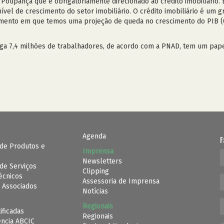
 Poupança que é obrigatoriamente direcionado ao crédito imobiliário. 
ível de crescimento do setor imobiliário. O crédito imobiliário é um 
mento em que temos uma projeção de queda no crescimento do PIB (0
ega 7,4 milhões de trabalhadores, de acordo com a PNAD, tem um pap
Agenda
F
de Produtos e
Imprensa
Newsletters
de Serviços
Clipping
Técnicos
Assessoria de Imprensa
 Associados
Notícias
Regionais
ificadas
Regionais
ência ABCIC