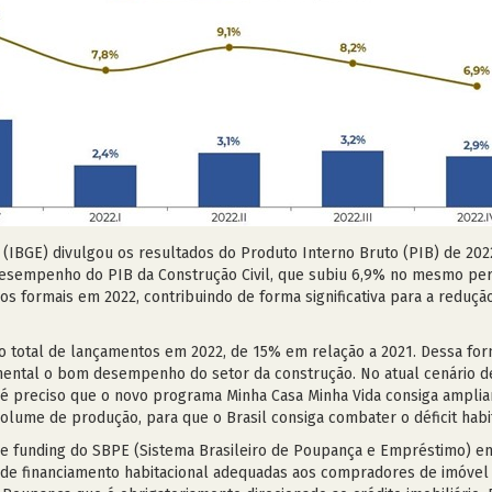
ica (IBGE) divulgou os resultados do Produto Interno Bruto (PIB) de 20
sempenho do PIB da Construção Civil, que subiu 6,9% no mesmo perío
 formais em 2022, contribuindo de forma significativa para a reduç
 total de lançamentos em 2022, de 15% em relação a 2021. Dessa form
tal o bom desempenho do setor da construção. No atual cenário de a
, é preciso que o novo programa Minha Casa Minha Vida consiga ampliar
volume de produção, para que o Brasil consiga combater o déficit habit
e de funding do SBPE (Sistema Brasileiro de Poupança e Empréstimo) 
s de financiamento habitacional adequadas aos compradores de imóvel 