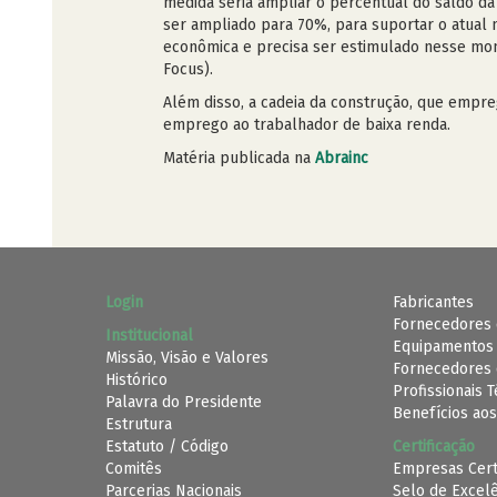
medida seria ampliar o percentual do saldo da
ser ampliado para 70%, para suportar o atual n
econômica e precisa ser estimulado nesse mo
Focus).
Além disso, a cadeia da construção, que empr
emprego ao trabalhador de baixa renda.
Matéria publicada na
Abrainc
Login
Fabricantes
Fornecedores 
Institucional
Equipamentos
Missão, Visão e Valores
Fornecedores 
Histórico
Profissionais 
Palavra do Presidente
Benefícios aos
Estrutura
Estatuto / Código
Certificação
Comitês
Empresas Cert
Parcerias Nacionais
Selo de Excel