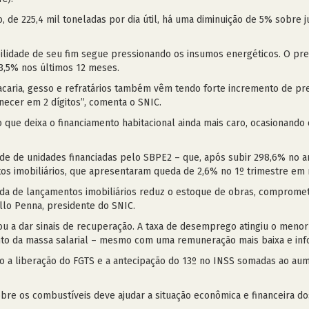
, de 225,4 mil toneladas por dia útil, há uma diminuição de 5% sobre
ibilidade de seu fim segue pressionando os insumos energéticos. O pr
73,5% nos últimos 12 meses.
sacaria, gesso e refratários também vêm tendo forte incremento de pr
necer em 2 dígitos”, comenta o SNIC.
o que deixa o financiamento habitacional ainda mais caro, ocasionando
idade de unidades financiadas pelo SBPE2 – que, após subir 298,6% n
os imobiliários, que apresentaram queda de 2,6% no 1º trimestre em
da de lançamentos imobiliários reduz o estoque de obras, comprome
llo Penna, presidente do SNIC.
u a dar sinais de recuperação. A taxa de desemprego atingiu o menor
to da massa salarial – mesmo com uma remuneração mais baixa e inf
 a liberação do FGTS e a antecipação do 13º no INSS somadas ao aumen
bre os combustíveis deve ajudar a situação econômica e financeira d