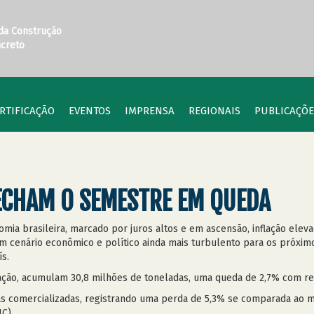
 da Construção
ncreto
RTIFICAÇÃO
EVENTOS
IMPRENSA
REGIONAIS
PUBLICAÇÕE
ECHAM O SEMESTRE EM QUEDA
omia brasileira, marcado por juros altos e em ascensão, inflação elev
um cenário econômico e político ainda mais turbulento para os próx
s.
ação, acumulam 30,8 milhões de toneladas, uma queda de 2,7% com re
das comercializadas, registrando uma perda de 5,3% se comparada ao
C).