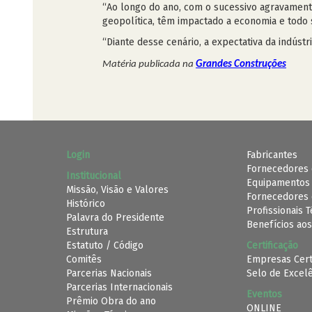
“Ao longo do ano, com o sucessivo agravamento
geopolítica, têm impactado a economia e todo se
“Diante desse cenário, a expectativa da indúst
Matéria publicada na
Grandes Construções
Login
Fabricantes
Fornecedores 
Institucional
Equipamentos
Missão, Visão e Valores
Fornecedores 
Histórico
Profissionais 
Palavra do Presidente
Benefícios aos
Estrutura
Estatuto / Código
Certificação
Comitês
Empresas Cert
Parcerias Nacionais
Selo de Excel
Parcerias Internacionais
Eventos
Prêmio Obra do ano
ONLINE